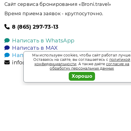
Сайт сервиса бронирования «Broni.travel»
Время приема заявок - круглосуточно.
8 (865) 297-73-13
Написать в WhatsApp
Написать в MAX
Написать в Telegram
Мы используем cookies, чтобы сайт работал лучше
Оставаясь на сайте, вы соглашаетесь с
политикой
info@broni.travel
конфиденциальности
. А также даёте
согласие на
обработку персональных данных
Хорошо
2026
Broni.travel
* Обращаем ваше внимание на то, что данный интернет-сай
офертой, определяемой положениями Статьи 437 Гражданск
является информационным сайтом сервиса бронирования Bro
наличие мест. Акции и спецпредложения. Выгодное брони