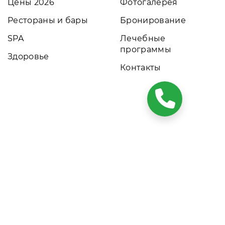
Цены 2026
Фотогалерея
Рестораны и бары
Бронирование
SPA
Лечебные
программы
Здоровье
Контакты
ких условиях результаты расчетов не являются публичной
том обращайтесь к нашим менеджерам. Данный ресурс
онирования номеров. Актуальные цены, прайс-листы и
м сайтом объекта размещения.