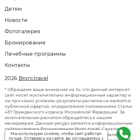
Детям
Новости
Фотогалерея
Бронирование
Лечебные программы
Контакты
2026
Broni.travel
* Обращаем ваше внимание на то, что данный интернет-
сайт носит исключительно информационный характер и
ни при каких условиях результаты расчетов не являются
публичной офертой, определяемой положениями Статьи
437 Гражданского кодекса Российской Федерации. За
окончательным расчетом обращайтесь к нашим
менеджерам. Данный ресурс является информационным
сайтом сервиса бронирования Broni.travel. Санаторий
Мы используем cookies, чтобы сайт работал
«Плаза» Железноводск. Сайт онлайн бронирования
лучше. Оставаясь на сайте, вы соглашаетесь с
номеров. Актуальные цены, прайс-листы и наличие мест.