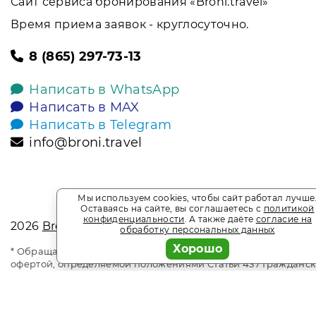
Сайт сервиса бронирования «Broni.travel»
Время приема заявок - круглосуточно.
8 (865) 297-73-13
Написать в WhatsApp
Написать в MAX
Написать в Telegram
info@broni.travel
Мы используем cookies, чтобы сайт работал лучше
Оставаясь на сайте, вы соглашаетесь с
политикой
конфиденциальности
. А также даёте
согласие на
2026
Broni.travel
обработку персональных данных
Хорошо
* Обращаем ваше внимание на то, что данный интернет-сай
офертой, определяемой положениями Статьи 437 Гражданск
является информационным сайтом сервиса бронирования Bro
наличие мест. Акции и спецпредложения. Выгодное брони