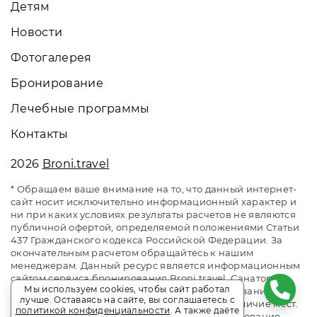
Детям
Новости
Фотогалерея
Бронирование
Лечебные программы
Контакты
2026
Broni.travel
* Обращаем ваше внимание на то, что данный интернет-
сайт носит исключительно информационный характер и
ни при каких условиях результаты расчетов не являются
публичной офертой, определяемой положениями Статьи
437 Гражданского кодекса Российской Федерации. За
окончательным расчетом обращайтесь к нашим
менеджерам. Данный ресурс является информационным
сайтом сервиса бронирования Broni.travel. Санаторий
Мы используем cookies, чтобы сайт работал
«Плаза» Железноводск. Сайт онлайн бронирования
лучше. Оставаясь на сайте, вы соглашаетесь с
номеров. Актуальные цены, прайс-листы и наличие мест.
политикой конфиденциальности
. А также даёте
Акции и спецпредложения. Выгодное бронирование.