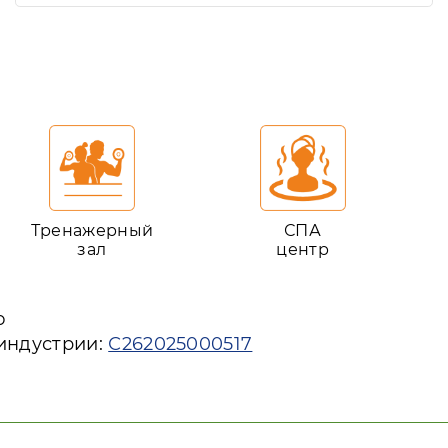
Тренажерный
СПА
зал
центр
ю
 индустрии:
С262025000517