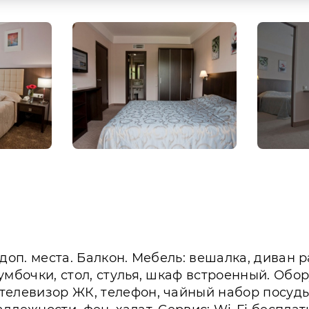
 3 доп. места. Балкон. Мебель: вешалка, диван
умбочки, стол, стулья, шкаф встроенный. Обо
елевизор ЖК, телефон, чайный набор посуды, 